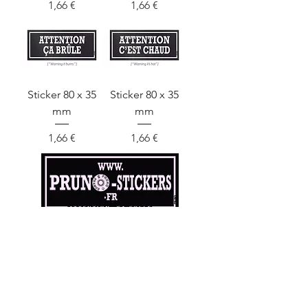
Prix
Prix
1,66 €
1,66 €
Sticker 80 x 35
Sticker 80 x 35
mm
mm
Prix
Prix
1,66 €
1,66 €
à propos...
Stickers
Contact
Partenaires