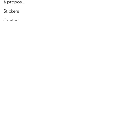
à propos...
Stickers
Contact
Partenaires
Conditions générales
Spécial remerciement
S'abonner
2020 - Edité par D. L. - SIRET
513733022 00026
- PRUNO-STICKERS - Tous droits réservés.