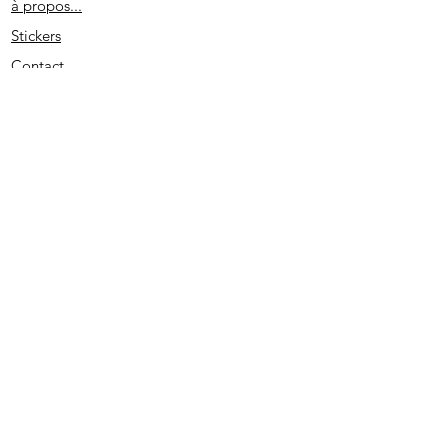
à propos...
Stickers
Contact
Partenaires
Conditions générales
Spécial remerciement
S'abonner
2020 - Edité par D. L. - SIRET
513733022 00026
- PRUNO-STICKERS - Tous droits réservés.