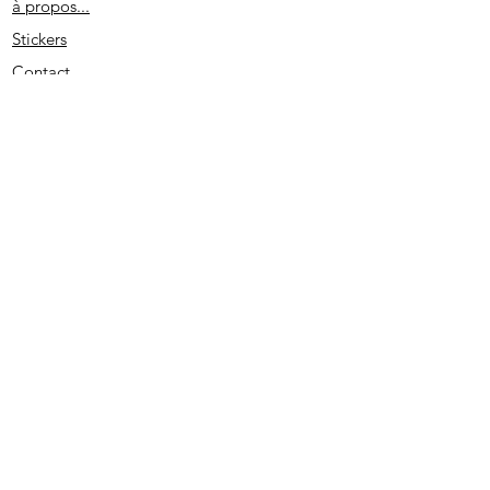
à propos...
Stickers
Contact
Partenaires
Conditions générales
Spécial remerciement
S'abonner
2020 - Edité par D. L. - SIRET
513733022 00026
- PRUNO-STICKERS - Tous droits réservés.