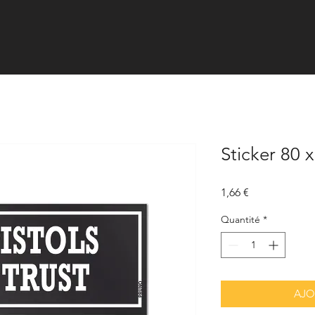
Sticker 80 
Prix
1,66 €
Quantité
*
AJO