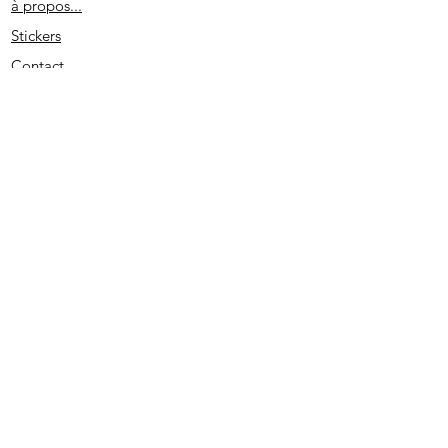
à propos...
Stickers
Contact
Partenaires
Conditions générales
Spécial remerciement
S'abonner
2020 - Edité par D. L. - SIRET
513733022 00026
- PRUNO-STICKERS - Tous droits réservés.