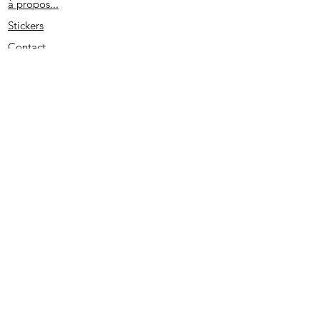
à propos...
Stickers
Contact
Partenaires
Conditions générales
Spécial remerciement
S'abonner
2020 - Edité par D. L. - SIRET
513733022 00026
- PRUNO-STICKERS - Tous droits réservés.