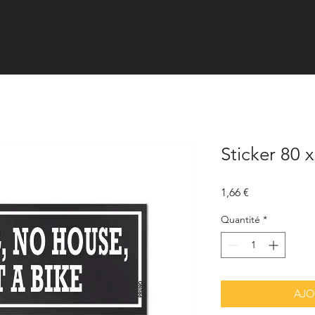
Sticker 80 
Prix
1,66 €
Quantité
*
AJO