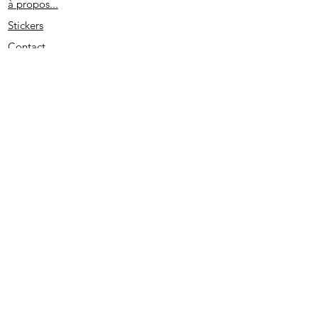
à propos...
Stickers
Contact
Partenaires
Conditions générales
Spécial remerciement
S'abonner
2020 - Edité par D. L. - SIRET
513733022 00026
- PRUNO-STICKERS - Tous droits réservés.