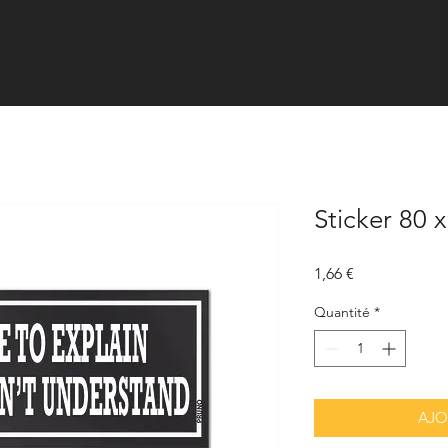
Sticker 80 
Prix
1,66 €
Quantité
*
AJO