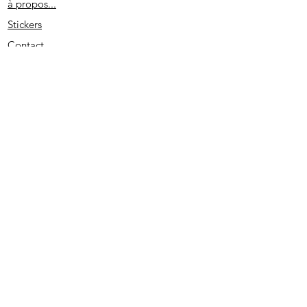
à propos...
Stickers
Contact
Partenaires
Conditions générales
Spécial remerciement
S'abonner
2020 - Edité par D. L. - SIRET
513733022 00026
- PRUNO-STICKERS - Tous droits réservés.