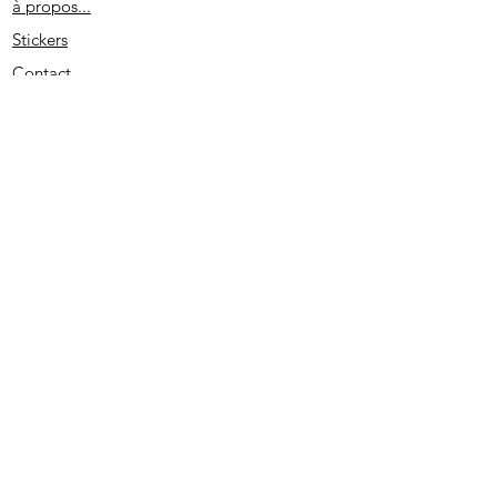
à propos...
Stickers
Contact
Partenaires
Conditions générales
Spécial remerciement
S'abonner
2020 - Edité par D. L. - SIRET
513733022 00026
- PRUNO-STICKERS - Tous droits réservés.