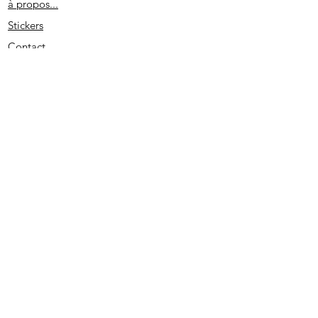
à propos...
Stickers
Contact
Partenaires
Conditions générales
Spécial remerciement
S'abonner
2020 - Edité par D. L. - SIRET
513733022 00026
- PRUNO-STICKERS - Tous droits réservés.