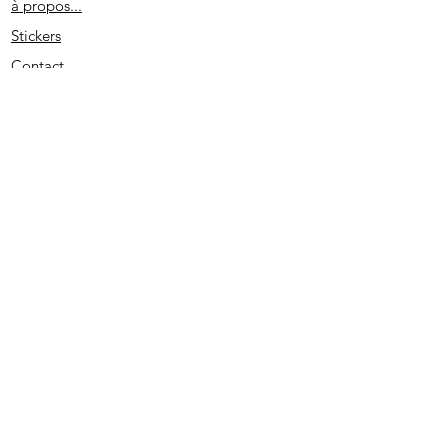
à propos...
Stickers
Contact
Partenaires
Conditions générales
Spécial remerciement
S'abonner
2020 - Edité par D. L. - SIRET
513733022 00026
- PRUNO-STICKERS - Tous droits réservés.