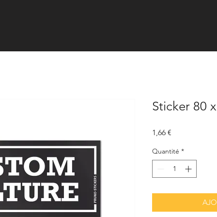
Sticker 80 
Prix
1,66 €
Quantité
*
AJO