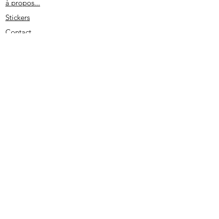
à propos...
Stickers
Contact
Partenaires
Conditions générales
Spécial remerciement
S'abonner
2020 - Edité par D. L. - SIRET
513733022 00026
- PRUNO-STICKERS - Tous droits réservés.