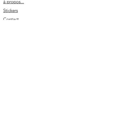
à propos...
Stickers
Contact
Partenaires
Conditions générales
Spécial remerciement
S'abonner
2020 - Edité par D. L. - SIRET
513733022 00026
- PRUNO-STICKERS - Tous droits réservés.