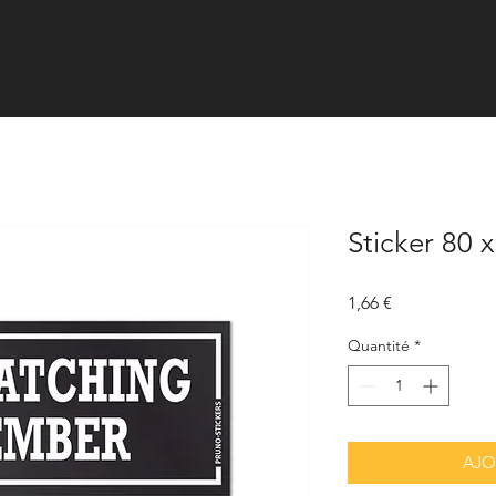
Sticker 80 
Prix
1,66 €
Quantité
*
AJO