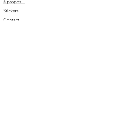
à propos...
Stickers
Contact
Partenaires
Conditions générales
Spécial remerciement
S'abonner
2020 - Edité par D. L. - SIRET
513733022 00026
- PRUNO-STICKERS - Tous droits réservés.