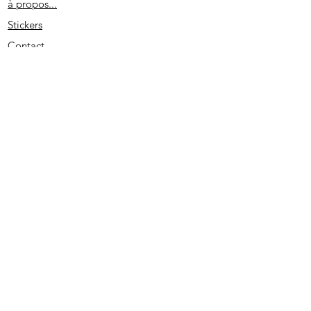
à propos...
Stickers
Contact
Partenaires
Conditions générales
Spécial remerciement
S'abonner
2020 - Edité par D. L. - SIRET
513733022 00026
- PRUNO-STICKERS - Tous droits réservés.