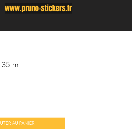
www.pruno-stickers.fr
x 35 m
UTER AU PANIER